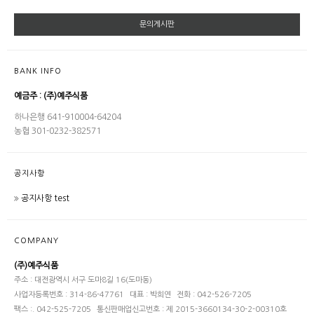
문의게시판
BANK INFO
예금주 : (주)예주식품
하나은행 641-910004-64204
농협 301-0232-382571
공지사항
공지사항 test
COMPANY
(주)예주식품
주소 : 대전광역시 서구 도마8길 16(도마동)
사업자등록번호 : 314-86-47761
대표 : 박희연
전화 : 042-526-7205
팩스 :. 042-525-7205
통신판매업신고번호 : 제 2015-3660134-30-2-00310호