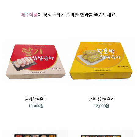
예주식품
이 정성스럽게 준비한
한과
를 즐겨보세요.
딸기찹쌀유과
단호박찹쌀유과
12,000원
12,000원